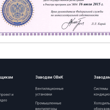
вщикам
Заводам ОВиК
Заводам
Вентиляционные
Системы
установки
кондицио
проект и
идео
Промышленные
Холодиль
вентиляторы
оборудов