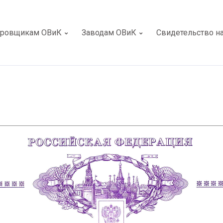
ировщикам ОВиК
Заводам ОВиК
Свидетельство н